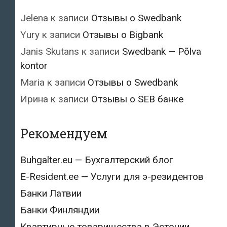
Jelena
к записи
Отзывы о Swedbank
Yury
к записи
Отзывы о Bigbank
Janis Skutans
к записи
Swedbank — Põlva
kontor
Maria
к записи
Отзывы о Swedbank
Ирина
к записи
Отзывы о SEB банке
Рекомендуем
Buhgalter.eu — Бухгалтерский блог
E-Resident.ee — Услуги для э-резидентов
Банки Латвии
Банки Финляндии
Квартирные товарищества в Эстонии