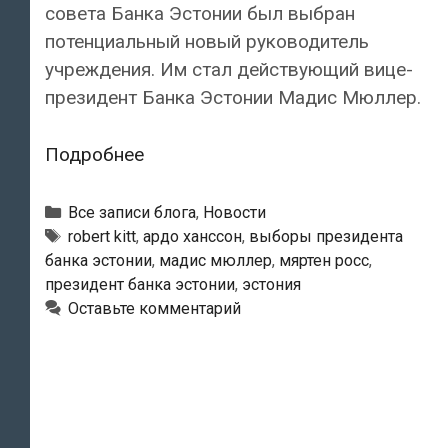
совета Банка Эстонии был выбран
потенциальный новый руководитель
учреждения. Им стал действующий вице-
президент Банка Эстонии Мадис Мюллер.
Кандидатом
Подробнее
на
пост
Рубрики
Все записи блога
,
Новости
президента
Тэги
robert kitt
,
ардо ханссон
,
выборы президента
банка эстонии
,
мадис мюллер
,
мяртен росс
,
Банка
президент банка эстонии
,
эстония
Эстонии
Оставьте комментарий
выбран
Мадис
Мюллер