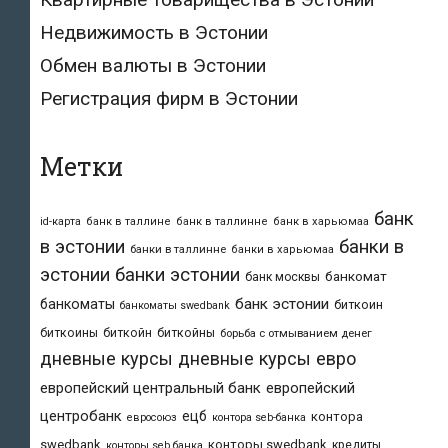
Недвижимость в Эстонии
Обмен валюты в Эстонии
Регистрация фирм в Эстонии
Метки
банк
id-карта
банк в таллине
банк в таллинне
банк в харьюмаа
в эстонии
банки в
банки в таллинне
банки в харьюмаа
эстонии
банки эстонии
банкомат
банк москвы
банк эстонии
банкоматы
биткоин
банкоматы swedbank
биткоины
биткойн
биткойны
борьба с отмыванием денег
дневные курсы
дневные курсы евро
европейский центральный банк
европейский
центробанк
ецб
контора
евросоюз
контора seb-банка
swedbank
конторы swedbank
кредиты
конторы seb банка