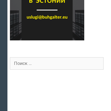
Поиск
для: