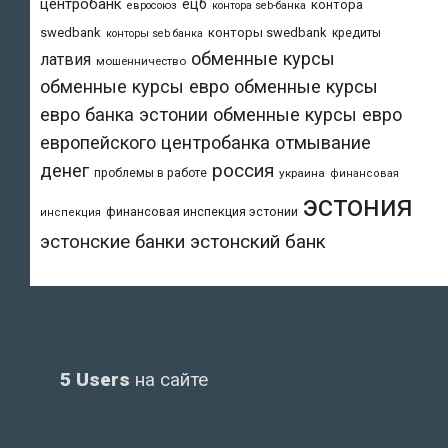
центробанк
ецб
контора
евросоюз
контора seb-банка
swedbank
конторы swedbank
кредиты
конторы seb банка
обменные курсы
латвия
мошенничество
обменные курсы евро
обменные курсы
евро банка эстонии
обменные курсы евро
европейского центробанка
отмывание
денег
россия
проблемы в работе
украина
финансовая
эстония
финансовая инспекция эстонии
инспекция
эстонский банк
эстонские банки
5 Users
на сайте