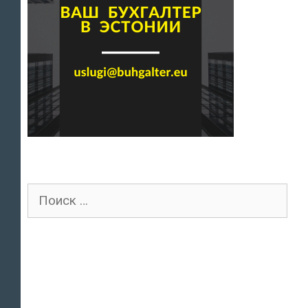
Поиск
для: