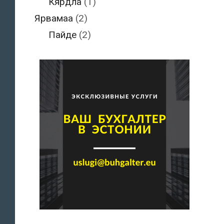
Кярдла
(1)
Ярвамаа
(2)
Пайде
(2)