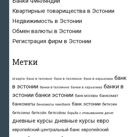
Банки Финляндии
Квартирные товарищества в Эстонии
Недвижимость в Эстонии
Обмен валюты в Эстонии
Регистрация фирм в Эстонии
Метки
банк
id-карта
банк в таллине
банк в таллинне
банк в харьюмаа
в эстонии
банки в
банки в таллинне
банки в харьюмаа
эстонии
банки эстонии
банкомат
банк москвы
банк эстонии
банкоматы
биткоин
банкоматы swedbank
биткоины
биткойн
биткойны
борьба с отмыванием денег
дневные курсы
дневные курсы евро
европейский центральный банк
европейский