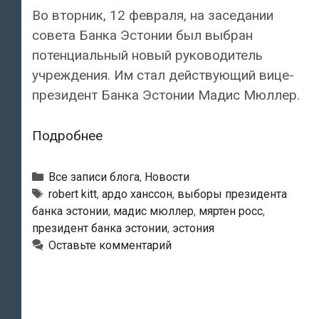
Во вторник, 12 февраля, на заседании
совета Банка Эстонии был выбран
потенциальный новый руководитель
учреждения. Им стал действующий вице-
президент Банка Эстонии Мадис Мюллер.
Кандидатом
Подробнее
на
пост
Рубрики
Все записи блога
,
Новости
президента
Тэги
robert kitt
,
ардо ханссон
,
выборы президента
банка эстонии
,
мадис мюллер
,
мяртен росс
,
Банка
президент банка эстонии
,
эстония
Эстонии
Оставьте комментарий
выбран
Мадис
Мюллер